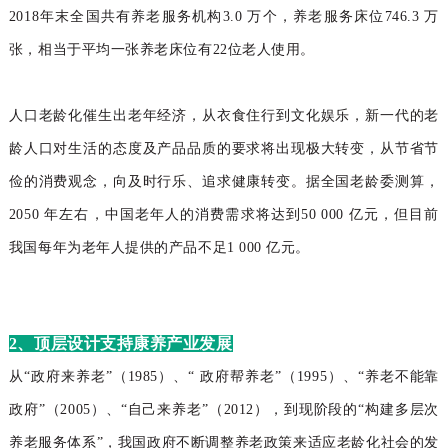
2018年末全国共有养老服务机构3.0 万个，养
老服务床位746.3 万
张，相当于平均一张养老床位
有22位老人使用。
人口老龄化催生出老年经济，从衣食住行到文
化娱乐，新一代的老
龄人口对生活的态度及产品品
质的要求将出现极大转变，从节省节
俭的消费观念，
向及时行乐、追求健康转变。
据全国老龄委测算，
2050
年左右，中国老年人的消费需求将达到
50 000
亿元，但目前
我国每年为老年人提供的产品不足
1
000
亿元。
2、顶层设计支持康养产业发展
从“政府来养老”（1985）、“ 政府帮养老”（1995）、“养老不能靠
政府”（2005）、“自己来养老”（2012），到现阶段的“构建多层次
养老服务体系”，我国政府不断调整养老政策来适应老龄化社会的发