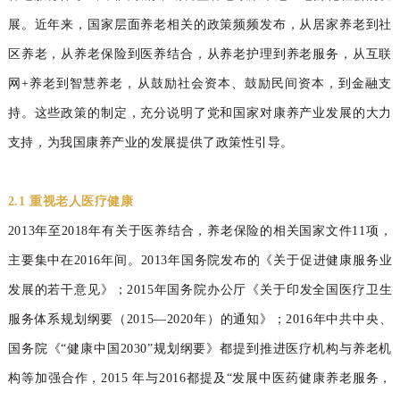
展。近年来，国家层面养老相关的政策频频发布，从居家养老到社
区养老，从养老保险到医养结合，从养老护理到养老服务，从互联
网+养老到智慧养老，从鼓励社会资本、鼓励民间资本，到金融支
持。这些政策的制定，充分说明了党和国家对康养产业发展的大力
支持，为我国康养产业的发展提供了政策性引导。
2.1 重视老人医疗健康
2013年至2018年有关于医养结合，养老保险的
相关国家文件
11
项，
主要集中在
2016
年间。
2013
年国务院发布的《关于促进健康服务业
发展的若干
意见》；
2015
年国务院办公厅《关于印发全国医疗卫
生
服务体系规划纲要
（
2015
—
2020
年
）
的通知》；
2016
年中共中央、
国务院《
“健康中国
2030
”规划纲
要》都提到推进医疗机构与养老机
构等加强合作，
2015
年与
2016
都提及
“发展中医药健康养老服务，