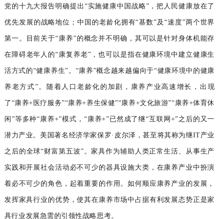
党的十九大报告明确提出“实施健康中国战略”，把人民健康放在了
优先发展的战略地位；中国的老龄化拥有“基数”及“速度”两个世界
第一。目前关于“康养”的概念并不明确，其可以是针对身体机能存
在障碍老年人的“康复养老”，也可以是指在健康环境中建立健康生
活方式的“健康养生”。“康养”概念越来越偏向于“健康环境中的健康
养老方式”。随着人口老龄化的加剧，康养产业高速增长，出现
了“康养+医疗服务”“康养+养生保健”“康养+文化旅游”“康养+体育休
闲”等多种“康养+”模式，“康养+”已然成了继“互联网+”之后的又一
潜力产业。美国著名经济学家保罗·皮尔泽，甚至将其称为继IT产业
之后的全球“财富第五波”。家具作为辅助人类正常生活、从事生产
实践和开展社会活动必不可少的器具设施大类，在康养产业中扮演
着必不可少的角色，起着重要的作用。如何顺应康养产业的发展，
发挥家具行业的优势，使其在康养市场中占据有利发展态势正是家
具行业发展急需的引领性战略思考。