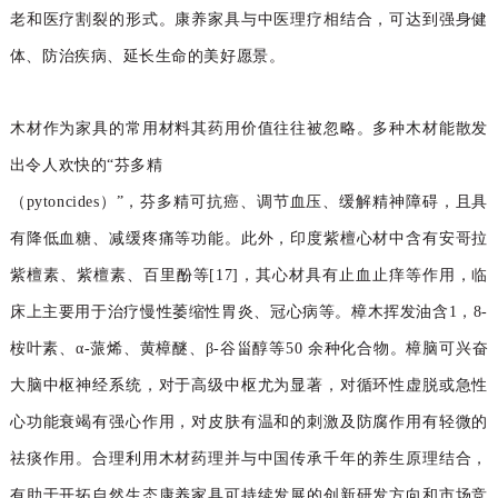
老和医疗割裂的形式。康养家具与中医理疗相结合，可达到强身健
体、防治疾病、延长
生命的美好愿景。
木材作为家具的常用材料其药用价值往往被忽略。
多种木材能散发
出令人欢快的
“芬多精
（pytoncides）”，芬多精可抗癌、调节血压、缓解精神障碍，且具
有降低血糖、减缓疼痛等功能。此外，印度紫檀心材中含有安哥拉
紫檀素、紫檀素、百里酚等[17]，其心材具有止血止痒等作用，临
床上主要用于治疗慢性萎缩性胃炎、冠心病等。樟木挥发油含1，8-
桉叶素、α-蒎烯、黄樟醚、β-谷甾醇等50 余种化合物。樟脑可兴奋
大脑中枢神经系统，对于高级中枢尤为显著，对循环性虚脱或急性
心功能衰竭有强心作用，对皮肤有温和的刺激及防腐作用有轻微的
祛痰作用。合理利用木材药理并与中国传承千年的养生原理结合，
有助于开拓自然生态康养家具可持续发展的创新研发方向和市场竞