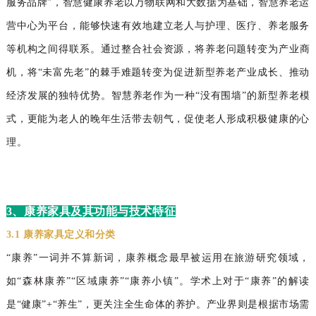
服务品牌
”，智慧健康
养老以万物联网和大数据为基础，智慧养老运
营中
心为平台，能够快速有效地建立老人与护理、医疗、
养老服务
等机构之间得联系。
通过整合社会资
源，将养老问题转变为产业商
机，将
“未富先老”的
棘手难题转变为促进新型养老产业成长、推动
经济
发展的独特优势
。
智慧养老作为一种
“没有围墙”
的新型养老模
式，更能为老人的晚年生活带去朝
气，促使老人形成积极健康的心
理
。
3、康养家具及其功能与技术特征
3.1 康养家具定义和分类
“康养”一词并不算新词，康养概念最早被运用在旅游研究领域，
如“森林康养”“区域康养”“康养小镇”。学术上对于“康养”的解读
是“健康”+“养生”，更关注全生命体的养护。产业界则是根据市场需