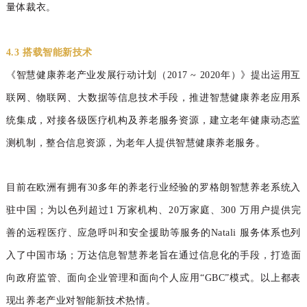
量体裁衣
。
4.3 搭载智能新技术
《智慧健康养老产业发展行动计划（2017 ~ 2020年）》提出运用互
联网、物联网、大数据等信息技术手段，推进智慧健康养老应用系
统集成，对接各级医疗机构及养老服务资源，建立老年健康动态监
测机制，整合信息资源，为老年人提供智慧健康养老服务。
目前在欧洲有拥有
30
多年的养老行业经验的
罗格朗智慧养老系统入
驻中国；
为以色列超过
1
万
家机构、
20
万家庭、
300
万用户提供完
善的远程医
疗、应急呼叫和安全援助等服务的
Natali
服务体系
也列
入了中国市场；
万达信息智慧养老旨在通过信
息化的手段，打造面
向政府监管、面向企业管理和面向个人应用
“
GB
C
”模式。
以上都表
现出养老产业对智能新技术热情。